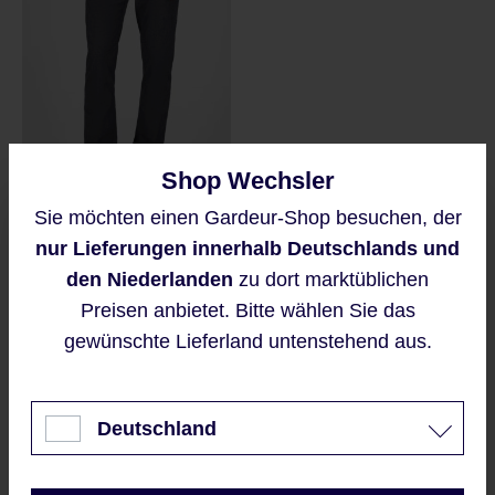
Shop Wechsler
Sie möchten einen Gardeur-Shop besuchen, der
Diese Website verwendet Cookies,
BILL-3-412471
nur Lieferungen innerhalb Deutschlands und
um eine bestmögliche Erfahrung
bieten zu können.
den Niederlanden
zu dort marktüblichen
Verkaufspreis:
Regulärer Preis:
69,95 €
99,95 €
Mehr Informationen ...
Preisen anbietet. Bitte wählen Sie das
Dunkelbeige : 1018
Dunkelgrau : 1097
Hellblau : 2064
Hellgrau : 1090
gewünschte Lieferland untenstehend aus.
Akzeptieren
+
2
Nur technisch notwendige
Deutschland
Konfigurieren