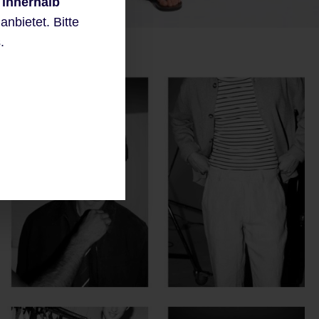
 innerhalb
nbietet. Bitte
.