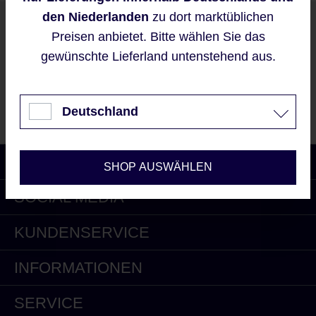
bieten zu können.
den Niederlanden
zu dort marktüblichen
Unser Newsletter
Mehr Informationen ...
Preisen anbietet. Bitte wählen Sie das
gewünschte Lieferland untenstehend aus.
Akzeptieren
Nur technisch notwendige
Jetzt Newsletter kostenlos abonnieren und 15% Rabatt
Deutschland
auf Ihre nächste Bestellung bei gardeur erhalten.
Konfigurieren
LAND
SHOP AUSWÄHLEN
SOCIAL MEDIA
KUNDENSERVICE
INFORMATIONEN
SERVICE