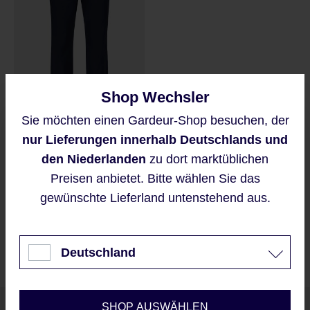
Shop Wechsler
Sie möchten einen Gardeur-Shop besuchen, der
Diese Website verwendet Cookies,
nur Lieferungen innerhalb Deutschlands und
um eine bestmögliche Erfahrung
TYBALT-4-419521
bieten zu können.
den Niederlanden
zu dort marktüblichen
Mehr Informationen ...
Preisen anbietet. Bitte wählen Sie das
Regulärer Preis:
139,95 €
gewünschte Lieferland untenstehend aus.
Dunkelmarine : 1069
Sand : 1017
Akzeptieren
Nur technisch notwendige
Deutschland
Konfigurieren
SHOP AUSWÄHLEN