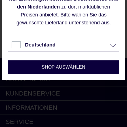
bieten zu können.
den Niederlanden
zu dort marktüblichen
Unser Newsletter
Mehr Informationen ...
Preisen anbietet. Bitte wählen Sie das
gewünschte Lieferland untenstehend aus.
Akzeptieren
Nur technisch notwendige
Jetzt Newsletter kostenlos abonnieren und 15% Rabatt
Deutschland
auf Ihre nächste Bestellung bei gardeur erhalten.
Konfigurieren
LAND
SHOP AUSWÄHLEN
SOCIAL MEDIA
KUNDENSERVICE
INFORMATIONEN
SERVICE