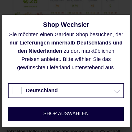
Shop Wechsler
Sie möchten einen Gardeur-Shop besuchen, der
Diese Website verwendet Cookies,
nur Lieferungen innerhalb Deutschlands und
um eine bestmögliche Erfahrung
bieten zu können.
den Niederlanden
zu dort marktüblichen
Mehr Informationen ...
Preisen anbietet. Bitte wählen Sie das
gewünschte Lieferland untenstehend aus.
Akzeptieren
Nur technisch notwendige
Deutschland
Unser Newsletter
Konfigurieren
SHOP AUSWÄHLEN
Jetzt Newsletter kostenlos abonnieren und 15% Rabatt