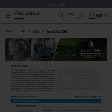
G1920.com
Zum Hauptinhalt springen
0,00 €
Sie sind hier:
EIM
472031-7267