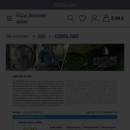
G1920.com
Zum Hauptinhalt springen
0,00 €
Sie sind hier:
EIM
472001-7267