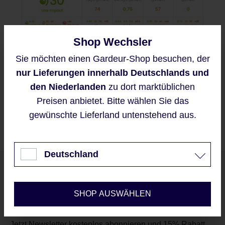
Shop Wechsler
Sie möchten einen Gardeur-Shop besuchen, der
Diese Website verwendet Cookies,
nur Lieferungen innerhalb Deutschlands und
um eine bestmögliche Erfahrung
bieten zu können.
den Niederlanden
zu dort marktüblichen
Mehr Informationen ...
Preisen anbietet. Bitte wählen Sie das
gewünschte Lieferland untenstehend aus.
Akzeptieren
Nur technisch notwendige
Deutschland
Unser Newsletter
Konfigurieren
SHOP AUSWÄHLEN
Jetzt Newsletter kostenlos abonnieren und 15% Rabatt