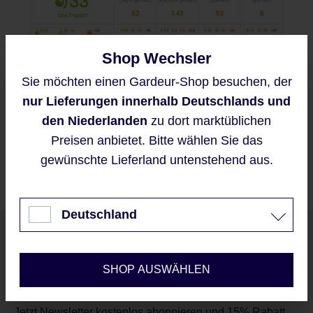
Shop Wechsler
Sie möchten einen Gardeur-Shop besuchen, der
Diese Website verwendet Cookies,
nur Lieferungen innerhalb Deutschlands und
um eine bestmögliche Erfahrung
bieten zu können.
den Niederlanden
zu dort marktüblichen
Mehr Informationen ...
Preisen anbietet. Bitte wählen Sie das
gewünschte Lieferland untenstehend aus.
Akzeptieren
Nur technisch notwendige
Deutschland
Unser Newsletter
Konfigurieren
SHOP AUSWÄHLEN
Jetzt Newsletter kostenlos abonnieren und 15% Rabatt