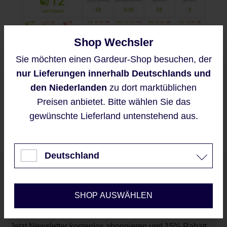
Shop Wechsler
Sie möchten einen Gardeur-Shop besuchen, der
Diese Website verwendet Cookies,
nur Lieferungen innerhalb Deutschlands und
um eine bestmögliche Erfahrung
bieten zu können.
den Niederlanden
zu dort marktüblichen
Mehr Informationen ...
Preisen anbietet. Bitte wählen Sie das
gewünschte Lieferland untenstehend aus.
Akzeptieren
Nur technisch notwendige
Deutschland
Unser Newsletter
Konfigurieren
SHOP AUSWÄHLEN
Jetzt Newsletter kostenlos abonnieren und 15% Rabatt