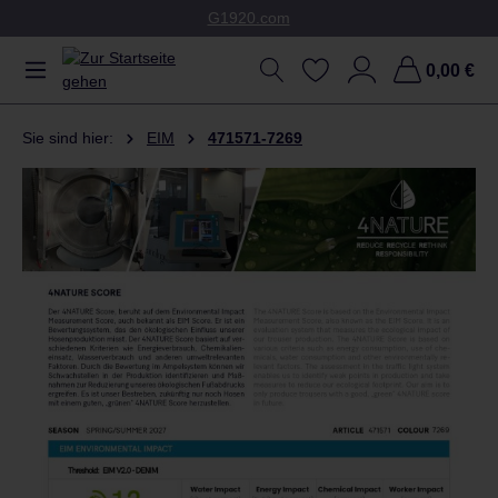
G1920.com
Zum Hauptinhalt springen
0,00 €
Sie sind hier:
EIM
471571-7269