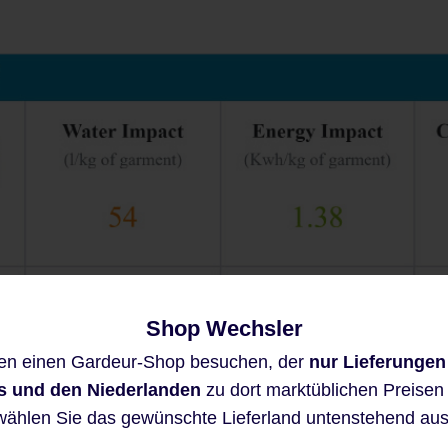
Shop Wechsler
Diese Website verwendet Cookies,
en einen Gardeur-Shop besuchen, der
nur Lieferungen
um eine bestmögliche Erfahrung
bieten zu können.
s und den Niederlanden
zu dort marktüblichen Preisen a
Mehr Informationen ...
wählen Sie das gewünschte Lieferland untenstehend aus