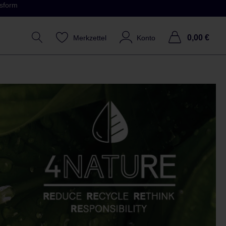
ssform
0,00 €
Merkzettel
Konto