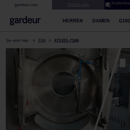
Kostenlos
gardeur.com
G1920.com
 Hauptinhalt springen
Zur Suche springen
Zur Hauptnavigation springen
HERREN
DAMEN
G19
Sie sind hier:
EIM
471351-7166