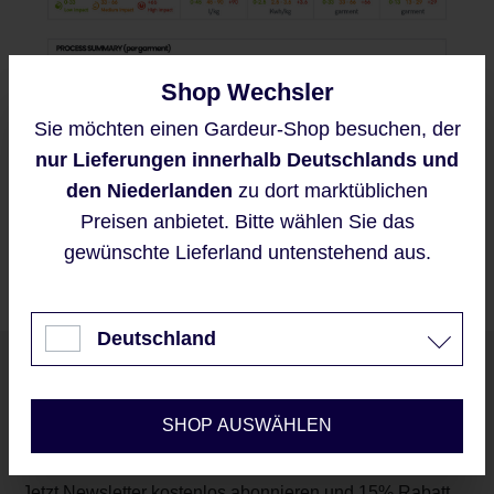
Shop Wechsler
Sie möchten einen Gardeur-Shop besuchen, der
Diese Website verwendet Cookies,
nur Lieferungen innerhalb Deutschlands und
um eine bestmögliche Erfahrung
bieten zu können.
den Niederlanden
zu dort marktüblichen
Mehr Informationen ...
Preisen anbietet. Bitte wählen Sie das
gewünschte Lieferland untenstehend aus.
Akzeptieren
Nur technisch notwendige
Deutschland
Unser Newsletter
Konfigurieren
SHOP AUSWÄHLEN
Jetzt Newsletter kostenlos abonnieren und 15% Rabatt