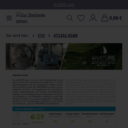
G1920.com
Zum Hauptinhalt springen
0,00 €
Sie sind hier:
EIM
471311-8168