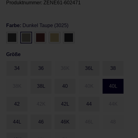
Produktnummer:
ZENE61-602471
Farbe:
Dunkel Taupe (3025)
Größe
34
36
36K
36L
38
38K
38L
40
40K
40L
42
42K
42L
44
44K
44L
46
46K
46L
48