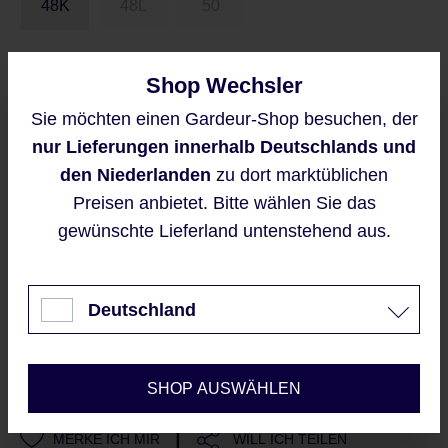
48K
48L
50
Größentabelle
Shop Wechsler
Sie möchten einen Gardeur-Shop besuchen, der
Diese Website verwendet Cookies,
nur Lieferungen innerhalb Deutschlands und
um eine bestmögliche Erfahrung
Preise inkl. MwSt. zzgl. Versandkosten
bieten zu können.
den Niederlanden
zu dort marktüblichen
Regulärer Preis:
99,95 €
Mehr Informationen ...
Preisen anbietet. Bitte wählen Sie das
gewünschte Lieferland untenstehend aus.
Akzeptieren
Sofort verfügbar, Lieferzeit: 2-5 Werktage
Nur technisch notwendige
Deutschland
IN DEN WARENKORB
Konfigurieren
Sieht gut aus?
SHOP AUSWÄHLEN
|
MERKE ICH MIR
WILL ICH TEILEN