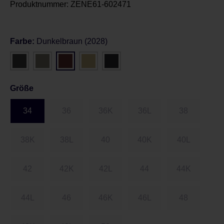
Produktnummer:
ZENE61-602471
Farbe:
Dunkelbraun (2028)
Größe
34
36
36K
36L
38
38K
38L
40
40K
40L
42
42K
42L
44
44K
44L
46
46K
46L
48