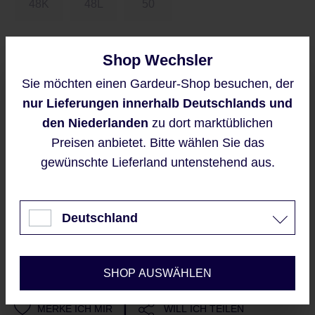
48K
48L
50
Größentabelle
Shop Wechsler
Sie möchten einen Gardeur-Shop besuchen, der
Diese Website verwendet Cookies,
nur Lieferungen innerhalb Deutschlands und
um eine bestmögliche Erfahrung
Preise inkl. MwSt. zzgl. Versandkosten
bieten zu können.
den Niederlanden
zu dort marktüblichen
Regulärer Preis:
99,95 €
Mehr Informationen ...
Preisen anbietet. Bitte wählen Sie das
gewünschte Lieferland untenstehend aus.
Akzeptieren
Sofort verfügbar, Lieferzeit: 2-5 Werktage
Nur technisch notwendige
Deutschland
IN DEN WARENKORB
Konfigurieren
Sieht gut aus?
SHOP AUSWÄHLEN
|
MERKE ICH MIR
WILL ICH TEILEN