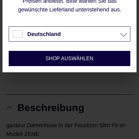
Preisen anbietet. Bitte wählen Sie das
Sofort verfügbar, Lieferzeit: 2-5 Werktage
gewünschte Lieferland untenstehend aus.
Akzeptieren
IN DEN WARENKORB
Nur technisch notwendige
Deutschland
Konfigurieren
Sieht gut aus?
SHOP AUSWÄHLEN
|
MERKE ICH MIR
WILL ICH TEILEN
Beschreibung
gardeur Damenhose in der Passform Slim Fit im
Modell ZENE