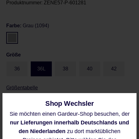
Produktnummer:
ZENE57-P-601281
Farbe:
Grau (1094)
Größe
36
36L
38
40
42
Größentabelle
Shop Wechsler
Sie möchten einen Gardeur-Shop besuchen, der
Preise inkl. MwSt. zzgl. Versandkosten
Diese Website verwendet Cookies,
nur Lieferungen innerhalb Deutschlands und
Regulärer Preis:
um eine bestmögliche Erfahrung
109,95 €
bieten zu können.
den Niederlanden
zu dort marktüblichen
Mehr Informationen ...