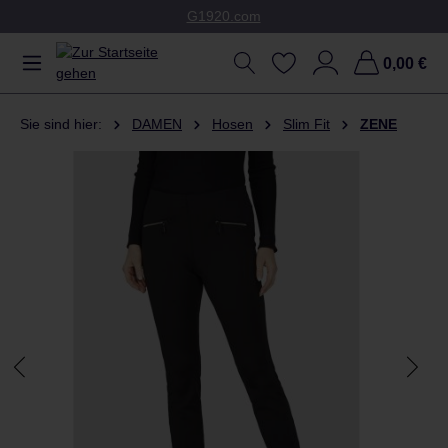
G1920.com
Zum Hauptinhalt springen
0,00 €
Sie sind hier:
DAMEN
Hosen
Slim Fit
ZENE