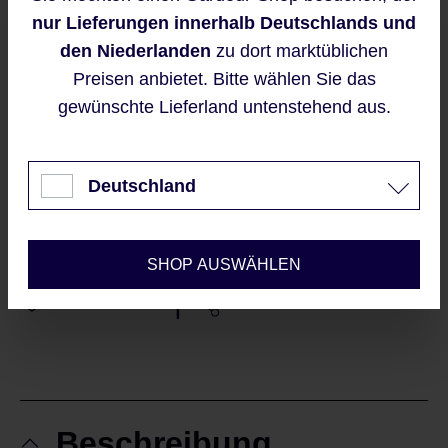
Diese Website verwendet Cookies,
geschützt und es gelten die
nur Lieferungen innerhalb Deutschlands und
um eine bestmögliche Erfahrung
Datenschutzrichtlinie
und
bieten zu können.
den Niederlanden
zu dort marktüblichen
Nutzungsbedingungen
.
Mehr Informationen ...
Preisen anbietet. Bitte wählen Sie das
Mit dem Senden Ihrer E-
gewünschte Lieferland untenstehend aus.
Mailadresse, erklären Sie sich
Akzeptieren
automatisch mit unseren
AGBs
und Datenschutzrichtlinien
Nur technisch notwendige
einverstanden
Deutschland
Konfigurieren
Sieht gut aus?
SHOP AUSWÄHLEN
|
MERKE ICH MIR
WILL ICH TEILEN
Beschreibung