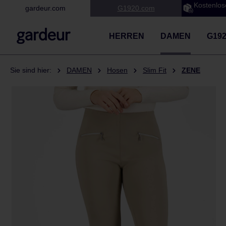
Kostenlos
gardeur.com
G1920.com
 Hauptinhalt springen
Zur Suche springen
Zur Hauptnavigation springen
HERREN
DAMEN
G19
Sie sind hier:
DAMEN
Hosen
Slim Fit
ZENE