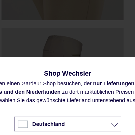
Shop Wechsler
Diese Website verwendet Cookies,
en einen Gardeur-Shop besuchen, der
nur Lieferungen
um eine bestmögliche Erfahrung
bieten zu können.
s und den Niederlanden
zu dort marktüblichen Preisen a
Mehr Informationen ...
wählen Sie das gewünschte Lieferland untenstehend aus
Akzeptieren
Deutschland
Nur technisch notwendige