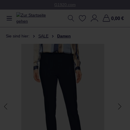
G1920.com
Zum Hauptinhalt springen
0,00 €
Sie sind hier:
SALE
Damen