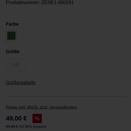
Produktnummer:
ZENE1-600261
Farbe
Größe
44L
Größentabelle
Preise inkl. MwSt. zzgl. Versandkosten
Verkaufspreis:
49,00 €
%
Regulärer Preis:
99,95 €
(50.98% gespart)