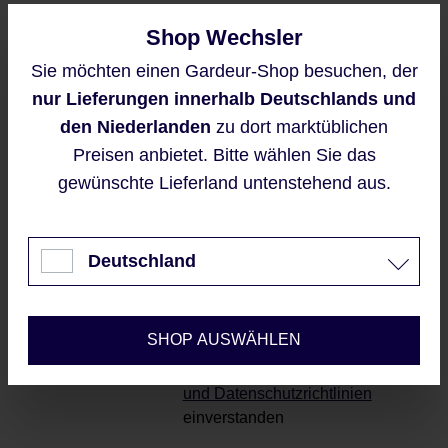
Shop Wechsler
Derzeit ist das Produkt nicht verfügbar, wir
Sie möchten einen Gardeur-Shop besuchen, der
benachrichtigen Sie gern per E-Mail
Diese Website verwendet Cookies,
nur Lieferungen innerhalb Deutschlands und
um eine bestmögliche Erfahrung
bieten zu können.
den Niederlanden
zu dort marktüblichen
Mehr Informationen ...
Preisen anbietet. Bitte wählen Sie das
gewünschte Lieferland untenstehend aus.
Benachrichtigen Sie mich
Akzeptieren
Diese Seite ist durch reCAPTCHA
Nur technisch notwendige
geschützt und es gelten die
Deutschland
Datenschutzrichtlinie
und
Konfigurieren
Nutzungsbedingungen
.
Mit dem Senden Ihrer E-
SHOP AUSWÄHLEN
Mailadresse, erklären Sie sich
automatisch mit unseren
AGBs
und Datenschutzrichtlinien
einverstanden