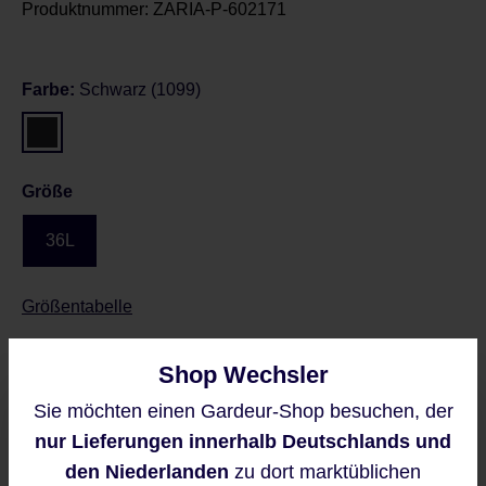
Produktnummer:
ZARIA-P-602171
Farbe:
Schwarz (1099)
Größe
36L
Größentabelle
Shop Wechsler
Preise inkl. MwSt. zzgl. Versandkosten
Sie möchten einen Gardeur-Shop besuchen, der
Diese Website verwendet Cookies,
Regulärer Preis:
119,95 €
nur Lieferungen innerhalb Deutschlands und
um eine bestmögliche Erfahrung
bieten zu können.
den Niederlanden
zu dort marktüblichen