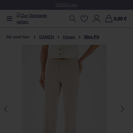
G1920.com
Zum Hauptinhalt springen
0,00 €
Sie sind hier:
DAMEN
Hosen
Slim Fit