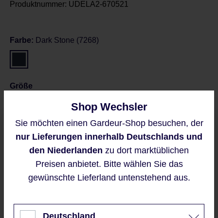
Produktnummer:
UDELA2-670521
Farbe:
Dark Stone (7268)
Größe
Shop Wechsler
36
38
Sie möchten einen Gardeur-Shop besuchen, der
Diese Website verwendet Cookies,
nur Lieferungen innerhalb Deutschlands und
Größentabelle
um eine bestmögliche Erfahrung
bieten zu können.
den Niederlanden
zu dort marktüblichen
Mehr Informationen ...
Preisen anbietet. Bitte wählen Sie das
gewünschte Lieferland untenstehend aus.
Preise inkl. MwSt. zzgl. Versandkosten
Akzeptieren
Regulärer Preis:
109,95 €
Nur technisch notwendige
Deutschland