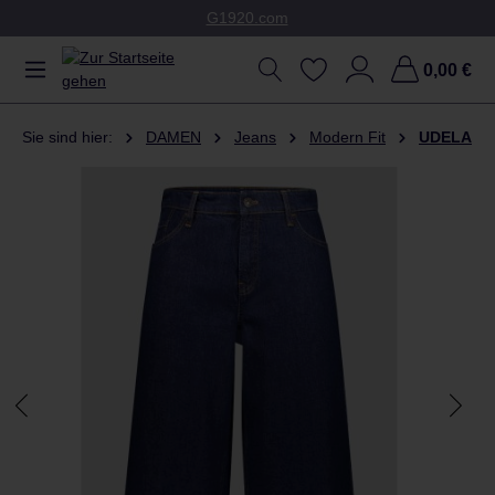
G1920.com
Zum Hauptinhalt springen
0,00 €
Sie sind hier:
DAMEN
Jeans
Modern Fit
UDELA