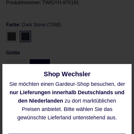
Produktnummer:
TWIGYH-970191
Farbe:
Dark Stone (7268)
Größe
38
42
Shop Wechsler
Sie möchten einen Gardeur-Shop besuchen, der
Größentabelle
Diese Website verwendet Cookies,
nur Lieferungen innerhalb Deutschlands und
um eine bestmögliche Erfahrung
bieten zu können.
den Niederlanden
zu dort marktüblichen
Mehr Informationen ...
Preisen anbietet. Bitte wählen Sie das
Preise inkl. MwSt. zzgl. Versandkosten
gewünschte Lieferland untenstehend aus.
Regulärer Preis:
99,95 €
Akzeptieren