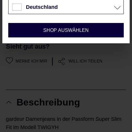
Nur technisch notwendige
Sofort verfügbar, Lieferzeit: 2-5 Werktage
Deutschland
Konfigurieren
IN DEN WARENKORB
SHOP AUSWÄHLEN
Sieht gut aus?
|
MERKE ICH MIR
WILL ICH TEILEN
Beschreibung
gardeur Damenjeans in der Passform Super Slim
Fit im Modell TWIGYH