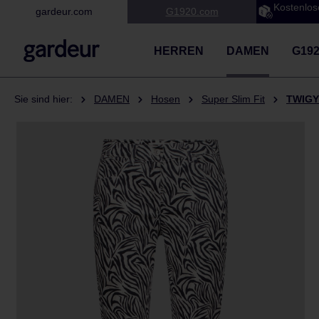
Kostenlos
gardeur.com
G1920.com
 Hauptinhalt springen
Zur Suche springen
Zur Hauptnavigation springen
HERREN
DAMEN
G19
Sie sind hier:
DAMEN
Hosen
Super Slim Fit
TWIG