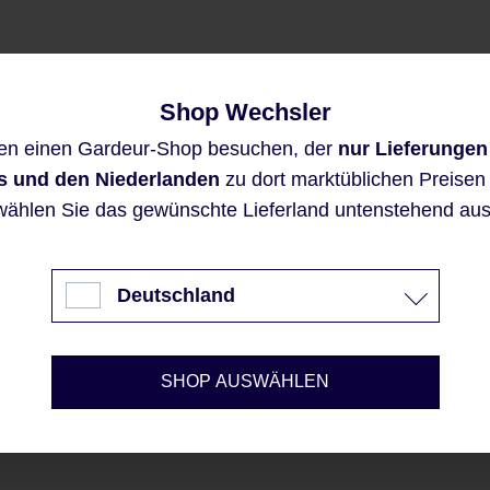
Shop Wechsler
Diese Website verwendet Cookies,
en einen Gardeur-Shop besuchen, der
nur Lieferungen
um eine bestmögliche Erfahrung
bieten zu können.
s und den Niederlanden
zu dort marktüblichen Preisen a
Mehr Informationen ...
wählen Sie das gewünschte Lieferland untenstehend aus
Akzeptieren
Deutschland
Nur technisch notwendige
Konfigurieren
SHOP AUSWÄHLEN