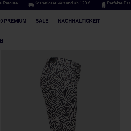
e Retoure
Kostenloser Versand ab 120 €
Perfekte Pa
20 PREMIUM
SALE
NACHHALTIGKEIT
YH