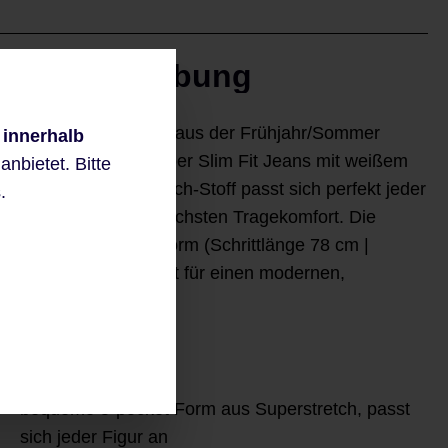
Beschreibung
Die TWIGYH-940241 aus der Frühjahr/Sommer
 innerhalb
Kollektion ist eine Super Slim Fit Jeans mit weißem
nbietet. Bitte
Druck. Der Superstretch-Stoff passt sich perfekt jeder
.
Figur an und bietet höchsten Tragekomfort. Die
bequeme 5-Pocket-Form (Schrittlänge 78 cm |
Fußweite 32 cm) sorgt für einen modernen,
figurbetonten Look.
White Drucke
Super Slim Fit
bequeme 5-pocket Form aus Superstretch, passt
sich jeder Figur an