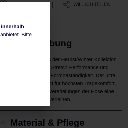
|
MERKE ICH MIR
WILL ICH TEILEN
 innerhalb
nbietet. Bitte
Beschreibung
.
Die TREY-472501 aus der Herbst/Winter-Kollektion
steht für revolutionäre Stretch-Performance und
bietet langanhaltende Formbeständigkeit. Der ultra-
softe Jogg-Denim sorgt für höchsten Tragekomfort,
während aufwendige Veredelungen der Hose eine
anspruchsvolle Optik verleihen.
Material & Pflege