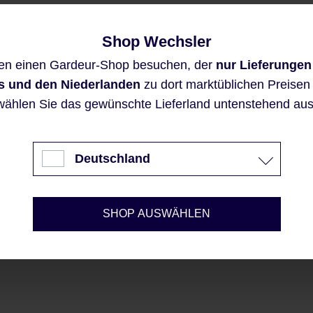
Shop Wechsler
Diese Website verwendet Cookies,
en einen Gardeur-Shop besuchen, der
nur Lieferungen
um eine bestmögliche Erfahrung
bieten zu können.
s und den Niederlanden
zu dort marktüblichen Preisen a
Mehr Informationen ...
wählen Sie das gewünschte Lieferland untenstehend aus
Akzeptieren
Deutschland
Nur technisch notwendige
Konfigurieren
SHOP AUSWÄHLEN