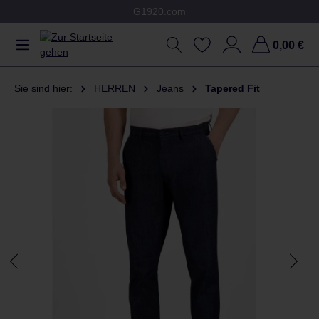
G1920.com
Zum Hauptinhalt springen
0,00 €
Sie sind hier:
HERREN
Jeans
Tapered Fit