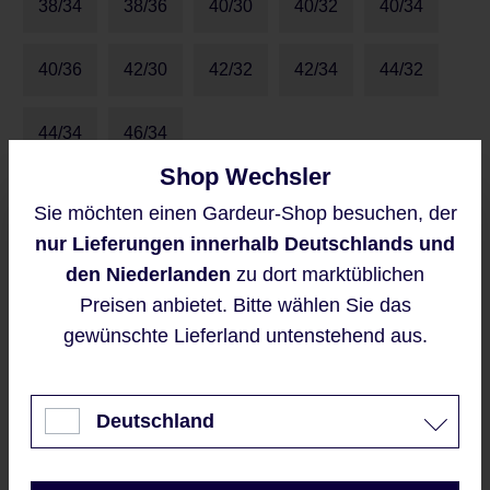
38/34
38/36
40/30
40/32
40/34
40/36
42/30
42/32
42/34
44/32
44/34
46/34
Shop Wechsler
Größentabelle
Sie möchten einen Gardeur-Shop besuchen, der
Diese Website verwendet Cookies,
nur Lieferungen innerhalb Deutschlands und
um eine bestmögliche Erfahrung
bieten zu können.
den Niederlanden
zu dort marktüblichen
Preise inkl. MwSt. zzgl. Versandkosten
Mehr Informationen ...
Preisen anbietet. Bitte wählen Sie das
Verkaufspreis:
69,95 €
%
gewünschte Lieferland untenstehend aus.
Akzeptieren
Regulärer Preis:
99,95 €
(30.02% gespart)
Nur technisch notwendige
Deutschland
Sofort verfügbar, Lieferzeit: 2-5 Werktage
Konfigurieren