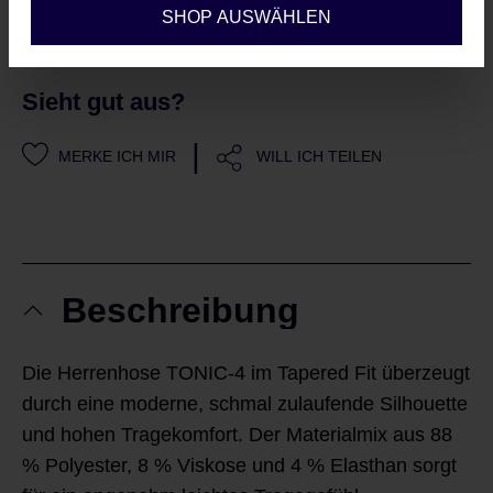
IN DEN WARENKORB
SHOP AUSWÄHLEN
Sieht gut aus?
|
MERKE ICH MIR
WILL ICH TEILEN
Beschreibung
Die Herrenhose TONIC-4 im Tapered Fit überzeugt
durch eine moderne, schmal zulaufende Silhouette
und hohen Tragekomfort. Der Materialmix aus 88
% Polyester, 8 % Viskose und 4 % Elasthan sorgt