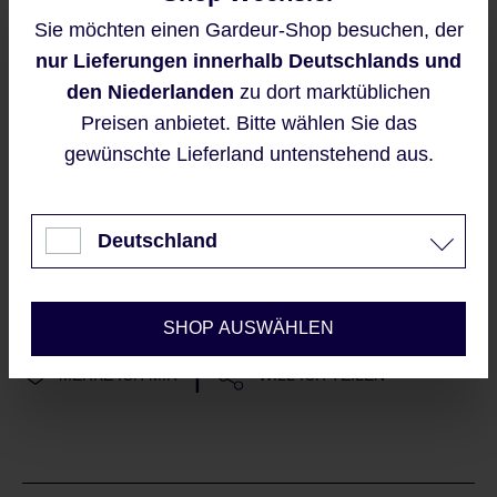
Sie möchten einen Gardeur-Shop besuchen, der
Diese Seite ist durch reCAPTCHA
Diese Website verwendet Cookies,
nur Lieferungen innerhalb Deutschlands und
geschützt und es gelten die
um eine bestmögliche Erfahrung
Datenschutzrichtlinie
und
bieten zu können.
den Niederlanden
zu dort marktüblichen
Nutzungsbedingungen
.
Mehr Informationen ...
Preisen anbietet. Bitte wählen Sie das
Mit dem Senden Ihrer E-
gewünschte Lieferland untenstehend aus.
Mailadresse, erklären Sie sich
Akzeptieren
automatisch mit unseren
AGBs
und Datenschutzrichtlinien
Nur technisch notwendige
Deutschland
einverstanden
Konfigurieren
Sieht gut aus?
SHOP AUSWÄHLEN
|
MERKE ICH MIR
WILL ICH TEILEN