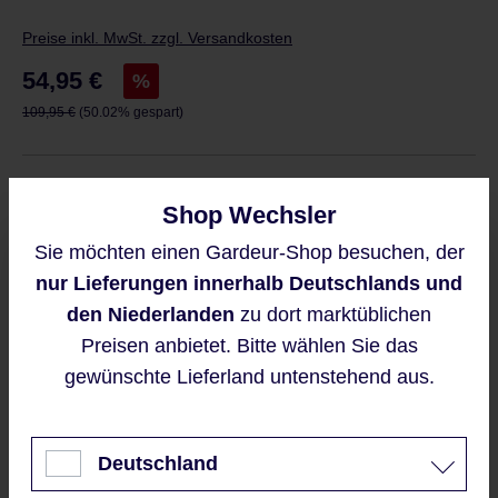
Preise inkl. MwSt. zzgl. Versandkosten
Verkaufspreis:
54,95 €
%
Regulärer Preis:
109,95 €
(50.02% gespart)
Derzeit ist das Produkt nicht verfügbar, wir
Shop Wechsler
benachrichtigen Sie gern per E-Mail
Sie möchten einen Gardeur-Shop besuchen, der
Diese Website verwendet Cookies,
nur Lieferungen innerhalb Deutschlands und
um eine bestmögliche Erfahrung
bieten zu können.
den Niederlanden
zu dort marktüblichen
Mehr Informationen ...
Preisen anbietet. Bitte wählen Sie das
Benachrichtigen Sie mich
gewünschte Lieferland untenstehend aus.
Diese Seite ist durch reCAPTCHA
Akzeptieren
geschützt und es gelten die
Datenschutzrichtlinie
und
Nur technisch notwendige
Nutzungsbedingungen
.
Deutschland
Mit dem Senden Ihrer E-
Konfigurieren