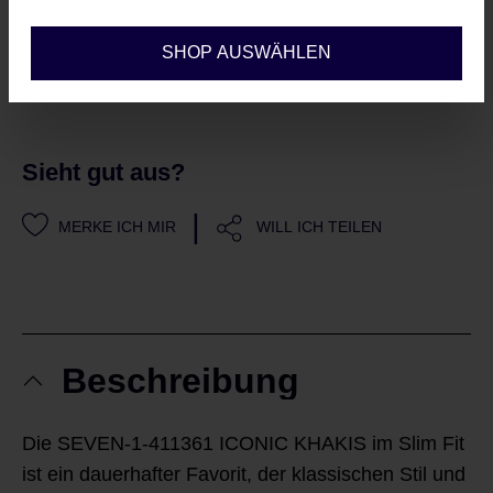
Mailadresse, erklären Sie sich
automatisch mit unseren
AGBs
SHOP AUSWÄHLEN
und Datenschutzrichtlinien
einverstanden
Sieht gut aus?
|
MERKE ICH MIR
WILL ICH TEILEN
Beschreibung
Die SEVEN-1-411361 ICONIC KHAKIS im Slim Fit
ist ein dauerhafter Favorit, der klassischen Stil und