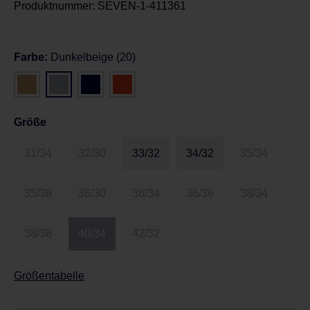
Produktnummer:
SEVEN-1-411361
Farbe:
Dunkelbeige (20)
Größe
31/34
32/30
33/32
34/32
35/34
35/36
36/30
36/34
36/36
38/34
38/36
40/34
42/32
Größentabelle