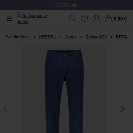
G1920.com
Zum Hauptinhalt springen
0,00 €
Sie sind hier:
HERREN
Jeans
Relaxed Fit
REZA