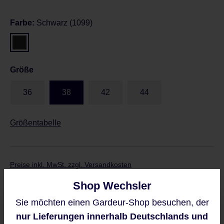
Farbe:
Schwarz (1099)
Größe
36
38
42
44
Größentabelle
Preise inkl. MwSt. zzgl. Versandkosten
Regulärer Preis:
119,95 €
Shop Wechsler
Sie möchten einen Gardeur-Shop besuchen, der
Diese Website verwendet Cookies,
nur Lieferungen innerhalb Deutschlands und
Sofort verfügbar, Lieferzeit: 2-5 Werktage
um eine bestmögliche Erfahrung