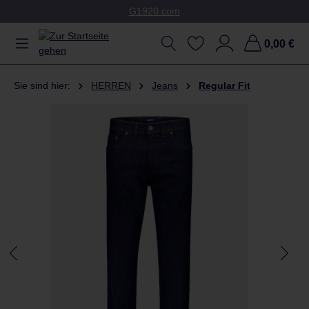
G1920.com
Zum Hauptinhalt springen
0,00 €
Sie sind hier:
HERREN
Jeans
Regular Fit