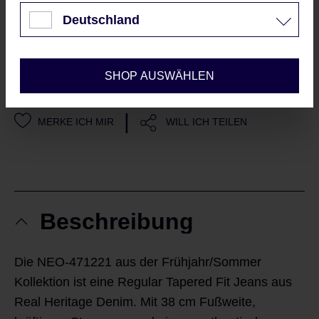
automatisch mit unseren
AGBs
Nur technisch notwendige
Deutschland
und Datenschutzrichtlinien
einverstanden
Konfigurieren
SHOP AUSWÄHLEN
Sieht gut aus?
|
MERKE ICH MIR
WILL ICH TEILEN
Beschreibung
Die NEO-471221 aus der Frühjahr/Sommer
Kollektion ist eine Regular Tapered Fit Jeans aus
Real Heritage Denim. Mit 38 cm Fußweite,