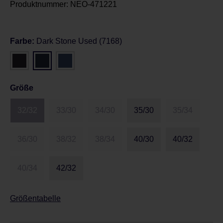
Produktnummer:
NEO-471221
Farbe:
Dark Stone Used (7168)
Größe
32/32
33/30
34/30
35/30
35/34
36/30
38/32
38/34
40/30
40/32
40/34
42/32
Größentabelle