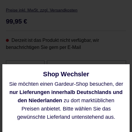
Preise inkl. MwSt. zzgl. Versandkosten
Regulärer Preis:
99,95 €
Derzeit ist das Produkt nicht verfügbar, wir
benachrichtigen Sie gern per E-Mail
Shop Wechsler
Benachrichtigen Sie mich
Sie möchten einen Gardeur-Shop besuchen, der
Diese Website verwendet Cookies,
nur Lieferungen innerhalb Deutschlands und
Diese Seite ist durch reCAPTCHA
um eine bestmögliche Erfahrung
geschützt und es gelten die
bieten zu können.
den Niederlanden
zu dort marktüblichen
Datenschutzrichtlinie
und
Mehr Informationen ...
Preisen anbietet. Bitte wählen Sie das
Nutzungsbedingungen
.
gewünschte Lieferland untenstehend aus.
Mit dem Senden Ihrer E-
Akzeptieren
Mailadresse, erklären Sie sich