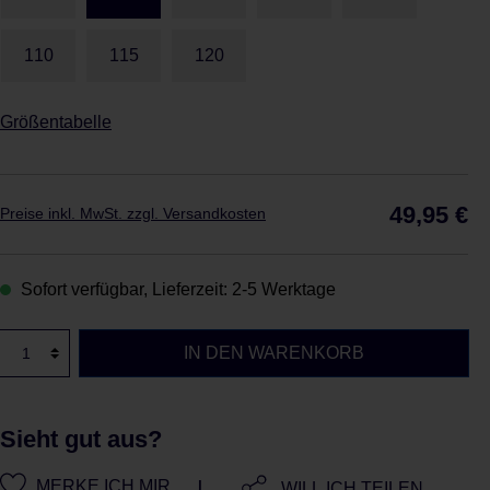
110
115
120
Größentabelle
Reg
49,95 €
Preise inkl. MwSt. zzgl. Versandkosten
Sofort verfügbar, Lieferzeit: 2-5 Werktage
IN DEN WARENKORB
Sieht gut aus?
|
MERKE ICH MIR
WILL ICH TEILEN