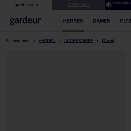
Kostenlos
gardeur.com
G1920.com
 Hauptinhalt springen
Zur Suche springen
Zur Hauptnavigation springen
HERREN
DAMEN
G19
Sie sind hier:
HERREN
ACCESSOIRES
Gürtel