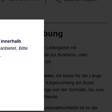
Beschreibung
 innerhalb
Sportiver hochwertiger Ledergürtel mit
nbietet. Bitte
Automatikschließe, ideal zur Business- oder
.
Freizeithose. Breite: 3 cm
Gürtel Länge bestimmen:
Als Basis für die Länge
Ihres Gürtels dient der Körperumfang am Bund.
Dieser definiert die Länge von der Schnalle, bis zum
mittleren Loch der Lochleiste.
Bei einem Gürtel mit Automatikschließe ist es die