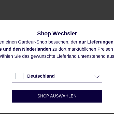
Shop Wechsler
Diese Website verwendet Cookies,
en einen Gardeur-Shop besuchen, der
nur Lieferungen
um eine bestmögliche Erfahrung
bieten zu können.
s und den Niederlanden
zu dort marktüblichen Preisen a
Mehr Informationen ...
wählen Sie das gewünschte Lieferland untenstehend aus
Akzeptieren
Deutschland
Nur technisch notwendige
Konfigurieren
SHOP AUSWÄHLEN