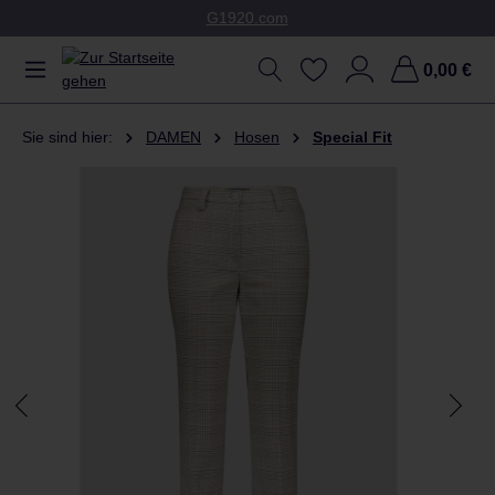
G1920.com
Zum Hauptinhalt springen
0,00 €
Sie sind hier:
DAMEN
Hosen
Special Fit