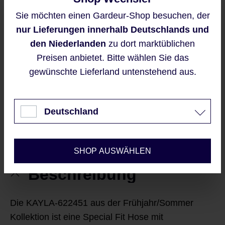
Sofort verfügbar, Lieferzeit: 2-5 Werktage
Sie möchten einen Gardeur-Shop besuchen, der
Diese Website verwendet Cookies,
nur Lieferungen innerhalb Deutschlands und
um eine bestmögliche Erfahrung
IN DEN WARENKORB
bieten zu können.
den Niederlanden
zu dort marktüblichen
Mehr Informationen ...
Preisen anbietet. Bitte wählen Sie das
gewünschte Lieferland untenstehend aus.
Sieht gut aus?
Akzeptieren
|
MERKE ICH MIR
WILL ICH TEILEN
Nur technisch notwendige
Deutschland
Konfigurieren
SHOP AUSWÄHLEN
Beschreibung
Die KAYLA-622451 aus der Frühjahr/Sommer
Kollektion ist eine Special Fit Hose mit