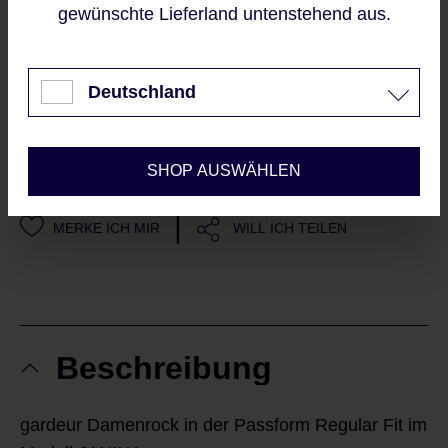
gewünschte Lieferland untenstehend aus.
Akzeptieren
Sofort verfügbar, Lieferzeit: 2-5 Werktage
Nur technisch notwendige
Deutschland
IN DEN WARENKORB
Konfigurieren
SHOP AUSWÄHLEN
Sieht gut aus?
|
MERKE ICH MIR
WILL ICH TEILEN
Beschreibung
gardeur Damenrock in der Passform Regular Fit im