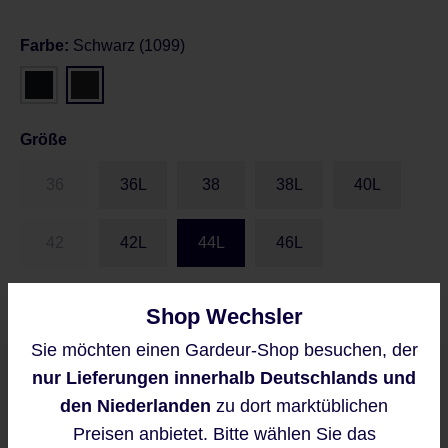
Farbe:
Schwarz (1099)
Größe
36
36L
38
38L
40L
42
42L
44L
46L
Größentabelle
Shop Wechsler
Sie möchten einen Gardeur-Shop besuchen, der
Diese Website verwendet Cookies,
nur Lieferungen innerhalb Deutschlands und
um eine bestmögliche Erfahrung
Preise inkl. MwSt. zzgl. Versandkosten
bieten zu können.
den Niederlanden
zu dort marktüblichen
Regulärer Preis:
89,95 €
Mehr Informationen ...
Preisen anbietet. Bitte wählen Sie das