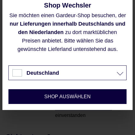
Shop Wechsler
Derzeit ist das Produkt nicht verfügbar, wir
benachrichtigen Sie gern per E-Mail
Sie möchten einen Gardeur-Shop besuchen, der
Diese Website verwendet Cookies,
nur Lieferungen innerhalb Deutschlands und
um eine bestmögliche Erfahrung
bieten zu können.
den Niederlanden
zu dort marktüblichen
Mehr Informationen ...
Preisen anbietet. Bitte wählen Sie das
Benachrichtigen Sie mich
gewünschte Lieferland untenstehend aus.
Akzeptieren
Diese Seite ist durch reCAPTCHA
geschützt und es gelten die
Nur technisch notwendige
Datenschutzrichtlinie
und
Deutschland
Nutzungsbedingungen
.
Konfigurieren
Mit dem Senden Ihrer E-
Mailadresse, erklären Sie sich
SHOP AUSWÄHLEN
automatisch mit unseren
AGBs
und Datenschutzrichtlinien
einverstanden