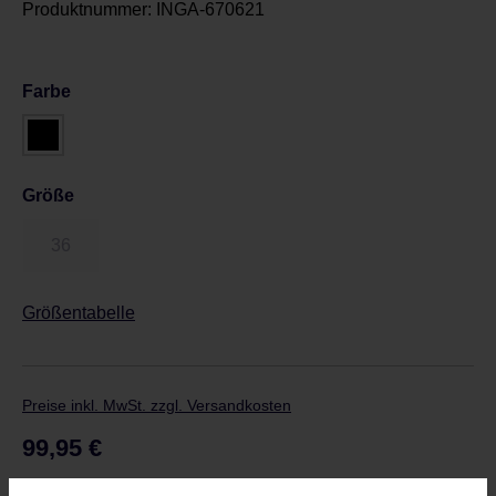
Produktnummer:
INGA-670621
Farbe
Größe
36
Größentabelle
Preise inkl. MwSt. zzgl. Versandkosten
Regulärer Preis:
99,95 €