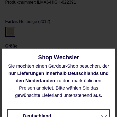
Produktnummer:
ILMA6-HIGH-622391
Farbe:
Hellbeige (2012)
Größe
Shop Wechsler
36
36L
38
Sie möchten einen Gardeur-Shop besuchen, der
Diese Website verwendet Cookies,
nur Lieferungen innerhalb Deutschlands und
Größentabelle
um eine bestmögliche Erfahrung
bieten zu können.
den Niederlanden
zu dort marktüblichen
Mehr Informationen ...
Preisen anbietet. Bitte wählen Sie das
gewünschte Lieferland untenstehend aus.
Preise inkl. MwSt. zzgl. Versandkosten
Akzeptieren
Regulärer Preis:
149,95 €
Nur technisch notwendige
Deutschland