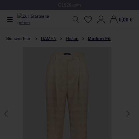
G1920.com
Zum Hauptinhalt springen
0,00 €
Sie sind hier:
DAMEN
Hosen
Modern Fit