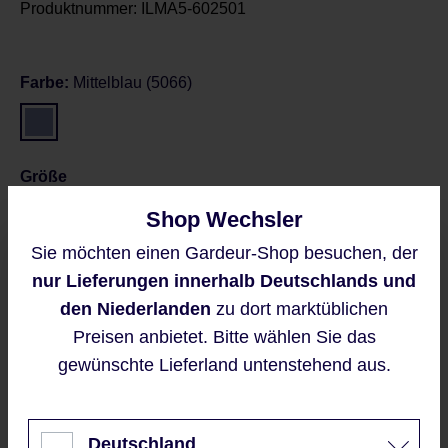
Produktnummer:
ILMA5-602501
Farbe:
Mittelblau (5066)
Größe
Shop Wechsler
36
36L
38
Sie möchten einen Gardeur-Shop besuchen, der
Diese Website verwendet Cookies,
nur Lieferungen innerhalb Deutschlands und
Größentabelle
um eine bestmögliche Erfahrung
bieten zu können.
den Niederlanden
zu dort marktüblichen
Mehr Informationen ...
Preisen anbietet. Bitte wählen Sie das
gewünschte Lieferland untenstehend aus.
Preise inkl. MwSt. zzgl. Versandkosten
Akzeptieren
Regulärer Preis:
129,95 €
Nur technisch notwendige
Deutschland