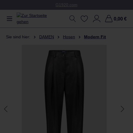
G1920.com
Zum Hauptinhalt springen
0,00 €
Sie sind hier:
DAMEN
Hosen
Modern Fit