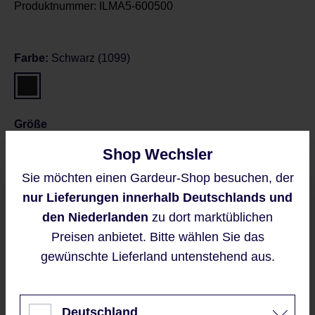
Produktnummer:
ILMA5-600500
Farbe:
Schwarz (1099)
Größe
Shop Wechsler
36
36L
38
Sie möchten einen Gardeur-Shop besuchen, der
Diese Website verwendet Cookies,
nur Lieferungen innerhalb Deutschlands und
Größentabelle
um eine bestmögliche Erfahrung
bieten zu können.
den Niederlanden
zu dort marktüblichen
Mehr Informationen ...
Preisen anbietet. Bitte wählen Sie das
gewünschte Lieferland untenstehend aus.
Preise inkl. MwSt. zzgl. Versandkosten
Akzeptieren
Regulärer Preis:
119,95 €
Nur technisch notwendige
Deutschland