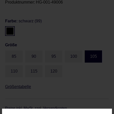
Produktnummer:
HG-001-49006
Farbe:
schwarz (99)
Größe
85
90
95
100
105
110
115
120
Größentabelle
Preise inkl. MwSt. zzgl. Versandkosten