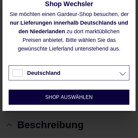
Regulärer Preis:
Shop Wechsler
39,95 €
Sie möchten einen Gardeur-Shop besuchen, der
Diese Website verwendet Cookies,
nur Lieferungen innerhalb Deutschlands und
um eine bestmögliche Erfahrung
Sofort verfügbar, Lieferzeit: 2-5 Werktage
bieten zu können.
den Niederlanden
zu dort marktüblichen
Mehr Informationen ...
Preisen anbietet. Bitte wählen Sie das
IN DEN WARENKORB
gewünschte Lieferland untenstehend aus.
Akzeptieren
Sieht gut aus?
Nur technisch notwendige
Deutschland
|
MERKE ICH MIR
WILL ICH TEILEN
Konfigurieren
SHOP AUSWÄHLEN
Beschreibung