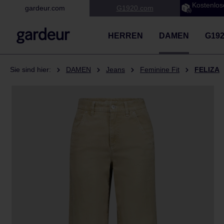
Kostenlos
gardeur.com
G1920.com
 Hauptinhalt springen
Zur Suche springen
Zur Hauptnavigation springen
HERREN
DAMEN
G19
Sie sind hier:
DAMEN
Jeans
Feminine Fit
FELIZA