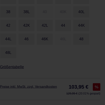
38
38L
40
40K
40L
42
42K
42L
44
44K
44L
46
46K
46L
48
48L
Größentabelle
Verkaufspreis:
103,95 €
%
Preise inkl. MwSt. zzgl. Versandkosten
Regulärer Preis:
129,95 €
(20.01% gespart)