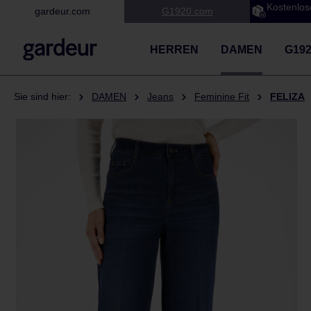
Kostenlos
gardeur.com
G1920.com
 Hauptinhalt springen
Zur Suche springen
Zur Hauptnavigation springen
HERREN
DAMEN
G19
Sie sind hier:
DAMEN
Jeans
Feminine Fit
FELIZA