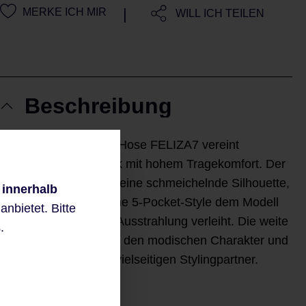
|
MERKE ICH MIR
WILL ICH TEILEN
Beschreibung
Die Denim-Wide-Leg-Hose FELIZA7 vereint
modernen Jeans-Look mit hohem Tragekomfort. Der
Feminine Fit sorgt für eine schmeichelnde Silhouette,
 innerhalb
während der klassische 5-Pocket-Style dem Modell
nbietet. Bitte
eine zeitlose, lässige Ausstrahlung verleiht. Die weite
.
Beinform unterstreicht den modischen Charakter und
macht die Hose zum vielseitigen Stylingpartner.
Denim