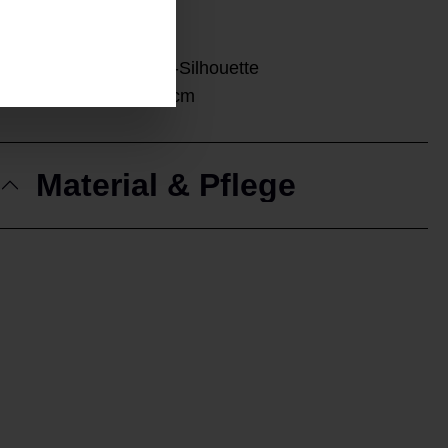
Feminine Fit
5-Pocket Wide Leg
Moderne Wide-Leg-Silhouette
LG 82 cm | FW 54 cm
Material & Pflege