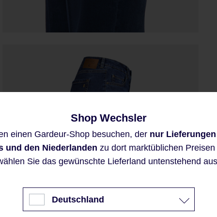
Shop Wechsler
Diese Website verwendet Cookies,
en einen Gardeur-Shop besuchen, der
nur Lieferungen
um eine bestmögliche Erfahrung
bieten zu können.
s und den Niederlanden
zu dort marktüblichen Preisen a
Mehr Informationen ...
wählen Sie das gewünschte Lieferland untenstehend aus
Akzeptieren
Deutschland
Nur technisch notwendige