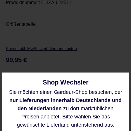
Produktnummer:
ELIZA-622511
Größentabelle
Preise inkl. MwSt. zzgl. Versandkosten
Regulärer Preis:
99,95 €
Derzeit ist das Produkt nicht verfügbar, wir
Shop Wechsler
benachrichtigen Sie gern per E-Mail
Sie möchten einen Gardeur-Shop besuchen, der
Diese Website verwendet Cookies,
nur Lieferungen innerhalb Deutschlands und
um eine bestmögliche Erfahrung
bieten zu können.
den Niederlanden
zu dort marktüblichen
Mehr Informationen ...
Preisen anbietet. Bitte wählen Sie das
Benachrichtigen Sie mich
gewünschte Lieferland untenstehend aus.
Diese Seite ist durch reCAPTCHA
Akzeptieren