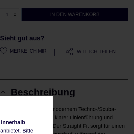
IN DEN WARENKORB
Sieht gut aus?
|
MERKE ICH MIR
WILL ICH TEILEN
Beschreibung
Die Hose DINA2 aus modernem Techno-/Scuba-
Material überzeugt mit klarer Linienführung und
 innerhalb
hohem Tragekomfort. Der Straight Fit sorgt für einen
nbietet. Bitte