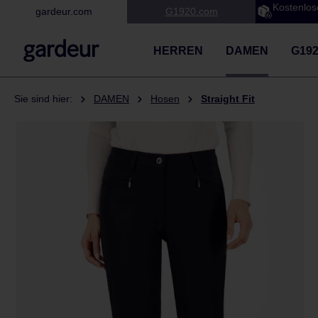
Kostenlos
gardeur.com
G1920.com
 Hauptinhalt springen
Zur Suche springen
Zur Hauptnavigation springen
HERREN
DAMEN
G19
Sie sind hier:
DAMEN
Hosen
Straight Fit