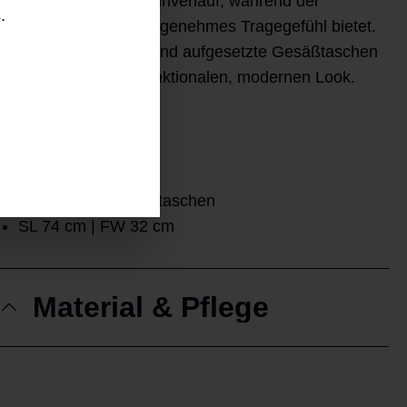
geraden, zeitlosen Beinverlauf, während der
.
bequeme Bund ein angenehmes Tragegefühl bietet.
Leistentaschen vorn und aufgesetzte Gesäßtaschen
unterstreichen den funktionalen, modernen Look.
Techno / Scuba
Straight Fit
Bequemer Bund
Aufgesetzte Gesäßtaschen
SL 74 cm | FW 32 cm
Material & Pflege