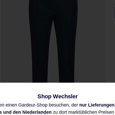
Shop Wechsler
Diese Website verwendet Cookies,
en einen Gardeur-Shop besuchen, der
nur Lieferungen
um eine bestmögliche Erfahrung
bieten zu können.
s und den Niederlanden
zu dort marktüblichen Preisen a