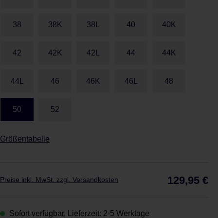
38
38K
38L
40
40K
42
42K
42L
44
44K
44L
46
46K
46L
48
50
52
Größentabelle
Reg
129,95 €
Preise inkl. MwSt. zzgl. Versandkosten
Sofort verfügbar, Lieferzeit: 2-5 Werktage