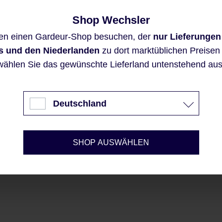
Shop Wechsler
Diese Website verwendet Cookies,
en einen Gardeur-Shop besuchen, der
nur Lieferungen
um eine bestmögliche Erfahrung
bieten zu können.
s und den Niederlanden
zu dort marktüblichen Preisen a
Mehr Informationen ...
wählen Sie das gewünschte Lieferland untenstehend aus
Akzeptieren
Deutschland
Nur technisch notwendige
Konfigurieren
SHOP AUSWÄHLEN