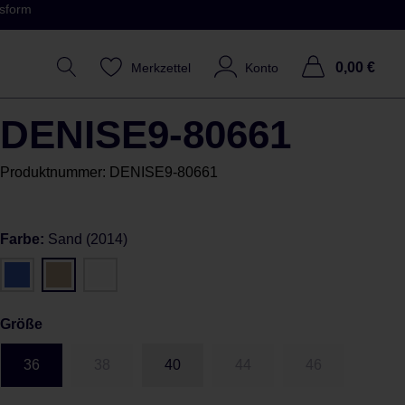
ssform
0,00 €
Merkzettel
Konto
DENISE9-80661
Produktnummer:
DENISE9-80661
Farbe:
Sand (2014)
Größe
36
38
40
44
46