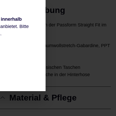
Beschreibung
 innerhalb
gardeur Damenhose in der Passform Straight Fit im
nbietet. Bitte
Modell DENISE9
.
modischer feiner Baumwollstretch-Gabardine, PPT
gefärbt
Straight Fit
Bermuda mit französischen Taschen
mit einer Leistentasche in der Hinterhose
Material & Pflege