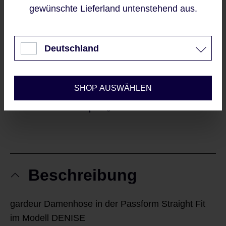
gewünschte Lieferland untenstehend aus.
Sofort verfügbar, Lieferzeit: 2-5 Werktage
Akzeptieren
IN DEN WARENKORB
Nur technisch notwendige
Deutschland
Konfigurieren
Sieht gut aus?
SHOP AUSWÄHLEN
|
MERKE ICH MIR
WILL ICH TEILEN
Beschreibung
gardeur Damenhose in der Passform Straight Fit
im Modell DENISE