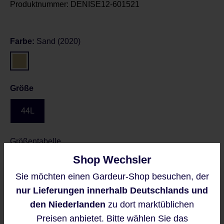
Produktnummer:
DENISE12-601521
Farbe:
Sand (2020)
Größe
44L
Größentabelle
Shop Wechsler
Sie möchten einen Gardeur-Shop besuchen, der
Diese Website verwendet Cookies,
Preise inkl. MwSt. zzgl. Versandkosten
nur Lieferungen innerhalb Deutschlands und
um eine bestmögliche Erfahrung
Regulärer Preis:
119,95 €
bieten zu können.
den Niederlanden
zu dort marktüblichen
Mehr Informationen ...
Preisen anbietet. Bitte wählen Sie das