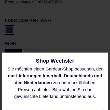
Produktnummer:
DARJA-670501
Farbe:
Stone Used (9367)
Größe
36
38
Shop Wechsler
Sie möchten einen Gardeur-Shop besuchen, der
Größentabelle
Diese Website verwendet Cookies,
nur Lieferungen innerhalb Deutschlands und
um eine bestmögliche Erfahrung
bieten zu können.
den Niederlanden
zu dort marktüblichen
Mehr Informationen ...
Preisen anbietet. Bitte wählen Sie das
Preise inkl. MwSt. zzgl. Versandkosten
gewünschte Lieferland untenstehend aus.
Regulärer Preis:
109,95 €
Akzeptieren