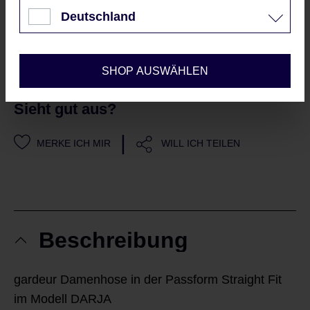
Nur technisch notwendige
Sofort verfügbar, Lieferzeit: 2-5 Werktage
Deutschland
Konfigurieren
IN DEN WARENKORB
SHOP AUSWÄHLEN
Sieht gut aus?
|
MERKE ICH MIR
WILL ICH TEILEN
Beschreibung
gardeur Damenhose in der Passform Straight Fit
im Modell DARJA