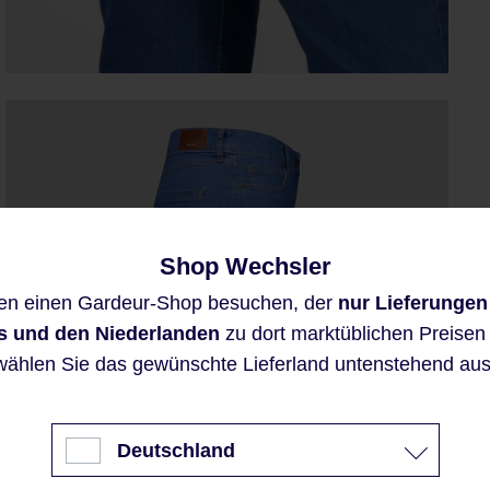
Shop Wechsler
Diese Website verwendet Cookies,
en einen Gardeur-Shop besuchen, der
nur Lieferungen
um eine bestmögliche Erfahrung
bieten zu können.
s und den Niederlanden
zu dort marktüblichen Preisen a
Mehr Informationen ...
wählen Sie das gewünschte Lieferland untenstehend aus
Akzeptieren
Deutschland
Nur technisch notwendige