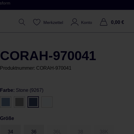
ssform
0,00 €
Merkzettel
Konto
CORAH-970041
Produktnummer:
CORAH-970041
Farbe:
Stone (9267)
Größe
34
36
36L
38
38K