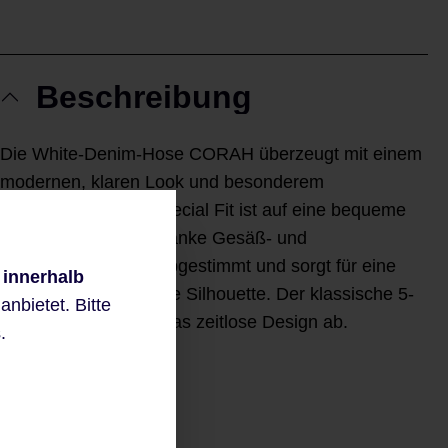
Beschreibung
Die White-Denim-Hose CORAH überzeugt mit einem
modernen, klaren Look und besonderem
Tragekomfort. Der Special Fit ist auf eine bequeme
Taille sowie eine schlanke Gesäß- und
Oberschenkelweite abgestimmt und sorgt für eine
 innerhalb
feminine, harmonische Silhouette. Der klassische 5-
nbietet. Bitte
Pocket-Style rundet das zeitlose Design ab.
.
White Denim
Special Fit
5-Pocket