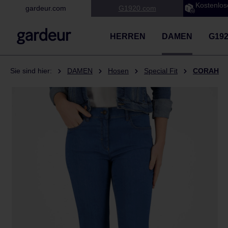
Kostenlos
gardeur.com
G1920.com
 Hauptinhalt springen
Zur Suche springen
Zur Hauptnavigation springen
HERREN
DAMEN
G19
Sie sind hier:
DAMEN
Hosen
Special Fit
CORAH