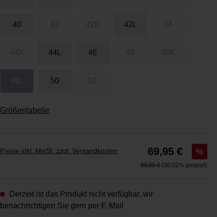
40
42
42K
42L
44
44K
44L
46
48
48K
48L
50
52
Größentabelle
Verkaufspreis:
69,95 €
%
Preise inkl. MwSt. zzgl. Versandkosten
Regulärer Preis:
99,95 €
(30.02% gespart)
Derzeit ist das Produkt nicht verfügbar, wir
benachrichtigen Sie gern per E-Mail