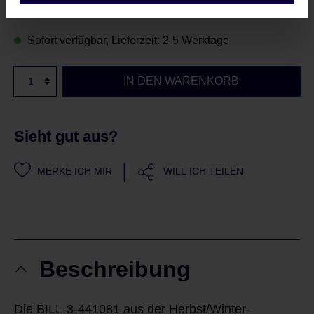
Sofort verfügbar, Lieferzeit: 2-5 Werktage
IN DEN WARENKORB
Sieht gut aus?
|
MERKE ICH MIR
WILL ICH TEILEN
Beschreibung
Die BILL-3-441081 aus der Herbst/Winter-