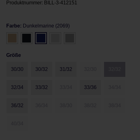
Produktnummer:
BILL-3-412151
Farbe:
Dunkelmarine (2069)
Größe
30/30
30/32
31/32
32/30
32/32
32/34
33/32
33/34
33/36
34/34
36/32
36/34
38/30
38/32
38/34
40/34