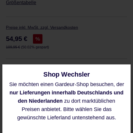
Größentabelle
Preise inkl. MwSt. zzgl. Versandkosten
Verkaufspreis:
54,95 €
%
Regulärer Preis:
109,95 €
(50.02% gespart)
Derzeit ist das Produkt nicht verfügbar, wir
Shop Wechsler
benachrichtigen Sie gern per E-Mail
Sie möchten einen Gardeur-Shop besuchen, der
Diese Website verwendet Cookies,
nur Lieferungen innerhalb Deutschlands und
um eine bestmögliche Erfahrung
bieten zu können.
den Niederlanden
zu dort marktüblichen
Mehr Informationen ...
Preisen anbietet. Bitte wählen Sie das
Benachrichtigen Sie mich
gewünschte Lieferland untenstehend aus.
Diese Seite ist durch reCAPTCHA
Akzeptieren
geschützt und es gelten die