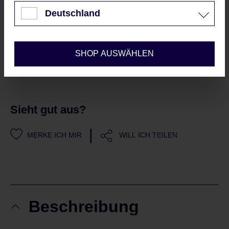
Datenschutzrichtlinie
und
Nur technisch notwendige
Nutzungsbedingungen
.
Deutschland
Mit dem Senden Ihrer E-
Konfigurieren
Mailadresse, erklären Sie sich
automatisch mit unseren
AGBs
SHOP AUSWÄHLEN
und Datenschutzrichtlinien
einverstanden
Sieht gut aus?
|
MERKE ICH MIR
WILL ICH TEILEN
Beschreibung