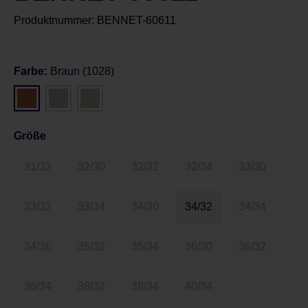
Produktnummer:
BENNET-60611
Farbe:
Braun (1028)
Größe
31/32
32/30
32/32
32/34
33/30
33/32
33/34
34/30
34/32
34/34
34/36
35/32
35/34
36/30
36/32
36/34
38/32
38/34
40/34