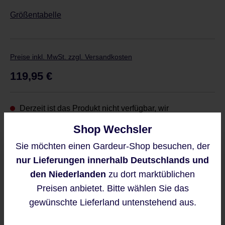
Größentabelle
Preise inkl. MwSt. zzgl. Versandkosten
Regulärer Preis:
119,95 €
Derzeit ist das Produkt nicht verfügbar, wir
benachrichtigen Sie gern per E-Mail
Shop Wechsler
Sie möchten einen Gardeur-Shop besuchen, der
Diese Website verwendet Cookies,
nur Lieferungen innerhalb Deutschlands und
um eine bestmögliche Erfahrung
bieten zu können.
den Niederlanden
zu dort marktüblichen
Benachrichtigen Sie mich
Mehr Informationen ...
Preisen anbietet. Bitte wählen Sie das
Diese Seite ist durch reCAPTCHA
gewünschte Lieferland untenstehend aus.
geschützt und es gelten die
Akzeptieren
Datenschutzrichtlinie
und