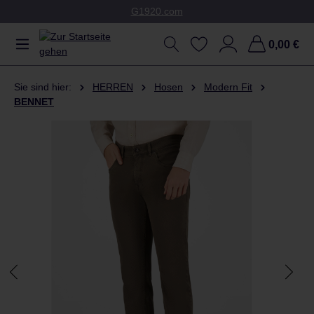
G1920.com
Zum Hauptinhalt springen
0,00 €
Sie sind hier:
HERREN
Hosen
Modern Fit
BENNET